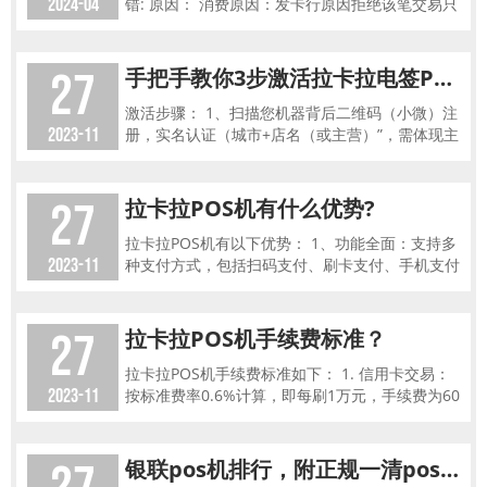
2024-04
错: 原因： 消费原因：发卡行原因拒绝该笔交易只
有必须要求联系发卡行的情况才使用此应答码 处
理：联系发卡
27
手把手教你3步激活拉卡拉电签POS机(图解开通流程教程)
激活步骤： 1、扫描您机器背后二维码（小微）注
2023-11
册，实名认证（城市+店名（或主营）”，需体现主
营，示例：上海市 XXX 超市。）， 注册时不能含
有“有限公
27
拉卡拉POS机有什么优势?
拉卡拉POS机有以下优势： 1、功能全面：支持多
2023-11
种支付方式，包括扫码支付、刷卡支付、手机支付
等，满足不同消费者的支付需求。为企业增加营
收。 2、智能化管
27
拉卡拉POS机手续费标准？
拉卡拉POS机手续费标准如下： 1. 信用卡交易：
2023-11
按标准费率0.6%计算，即每刷1万元，手续费为60
元。 2. 储蓄卡交易：刷储蓄卡1万元的手续费为
20元，
银联pos机排行，附正规一清pos机查询步骤！