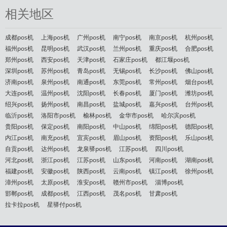
相关地区
成都pos机
上海pos机
广州pos机
南宁pos机
南京pos机
杭州pos机
福州pos机
昆明pos机
武汉pos机
兰州pos机
重庆pos机
合肥pos机
郑州pos机
西安pos机
天津pos机
石家庄pos机
都江堰pos机
深圳pos机
苏州pos机
青岛pos机
无锡pos机
长沙pos机
佛山pos机
济南pos机
泉州pos机
南通pos机
东莞pos机
常州pos机
烟台pos机
大连pos机
温州pos机
沈阳pos机
长春pos机
厦门pos机
潍坊pos机
绍兴pos机
扬州pos机
南昌pos机
盐城pos机
嘉兴pos机
台州pos机
临沂pos机
洛阳市pos机
榆林pos机
金华市pos机
哈尔滨pos机
贵阳pos机
保定pos机
南阳pos机
中山pos机
绵阳pos机
德阳pos机
内江pos机
南充pos机
宜宾pos机
眉山pos机
资阳pos机
乐山pos机
自贡pos机
达州pos机
龙泉驿pos机
江苏pos机
四川pos机
河北pos机
浙江pos机
江苏pos机
山东pos机
河南pos机
湖南pos机
福建pos机
安徽pos机
陕西pos机
云南pos机
镇江pos机
徐州pos机
漳州pos机
太原pos机
淮安pos机
赣州市pos机
淄博pos机
邯郸pos机
成都pos机
江西pos机
茂名pos机
甘肃pos机
拉卡拉pos机
星驿付pos机