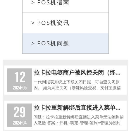
> POS机指南
> POS机资讯
> POS机问题
12
拉卡拉电签商户被风控关闭（终端报97）处理流程
一代到报表系统上下载关闭日报，可自查关闭原
2024-05
因。 如为风控关闭（涉嫌风险交易、支付宝微信
提报风险），可提交以下资料申请重开。若关闭日
报中无此商户，可提供商户号联
29
拉卡拉重新解绑后直接进入菜单无法签到输入激活码
问题：拉卡拉重新解绑后直接进入菜单无法签到输
2024-04
入激活 答案：开机:-确定-管理-签到=管理员签到
（密码12345678）-激活功能管理- 激活终端-请输