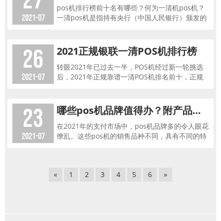
27
pos机排行榜前十名有哪些？何为一清机pos机？
2021-07
一清pos机是指持有央行（中国人民银行）颁发的
支付业务许可证（支付牌照）的正规收单机构，交
易资金只经过银联
26
2021正规银联一清POS机排行榜
转眼2021年已过去一半，POS机经过新一轮挑选
2021-07
后，2021年正规靠谱一清POS机排名前十，正规
银联POS机排名新鲜出炉，为了方便大家挑选和办
理安全并且适合自己
23
哪些pos机品牌值得办？附产品特点和排名依据干货指南！
在2021年的支付市场中，pos机品牌多的令人眼花
2021-07
缭乱。这些pos机的销售品种不同，具有不同的特
点。那么2021年pos机排行榜中，哪些品牌值得我
们优先考
«
1
2
3
4
5
6
»